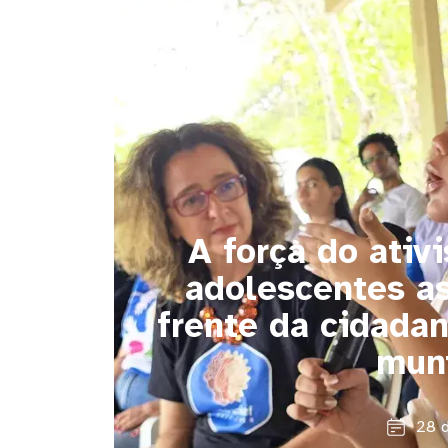
A força do ativ
adolescentes a
frente da cidadan
muni
28 