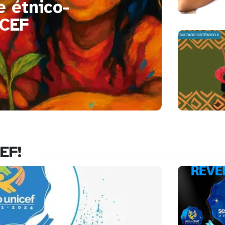
 étnico-
ICEF
EF!