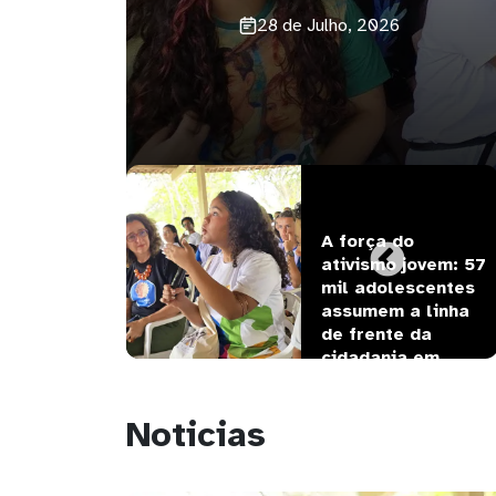
 e Rio 
A força do 
e do Norte 
ativismo jovem: 57 
 
mil adolescentes 
gonismo do 
assumem a linha 
ao III 
de frente da 
esso de 
cidadania em…
entamento…
Noticias