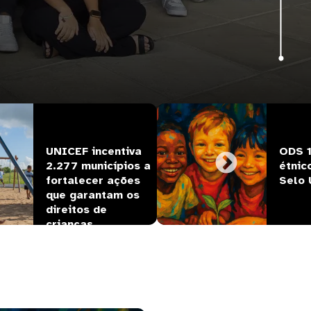
21 de Julho, 2026
UNICEF incentiva 
ODS 1
2.277 municípios a 
étnic
fortalecer ações 
Selo
que garantam os 
direitos de 
crianças…