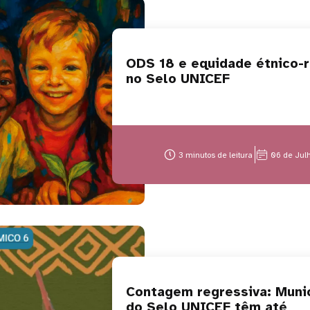
ODS 18 e equidade étnico-r
no Selo UNICEF
3 minutos de leitura
06 de Jul
Contagem regressiva: Muni
do Selo UNICEF têm até