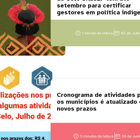
setembro para certificar
gestores em política indíg
1 minuto de leitura
02 de Julh
Cronograma de atividades 
os municípios é atualizado
novos prazos
2 minutos de leitura
30 de Jun