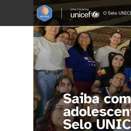
Pular para o conteúdo principal
O Selo UNIC
impacta 57 mil
mil municípios do
e aqui