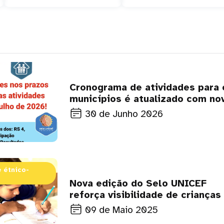
Cronograma de atividades para 
municípios é atualizado com no
prazos
30 de Junho 2026
 étnico-
Nova edição do Selo UNICEF
reforça visibilidade de crianças
adolescentes indígenas e negr
09 de Maio 2025
nas políticas públicas