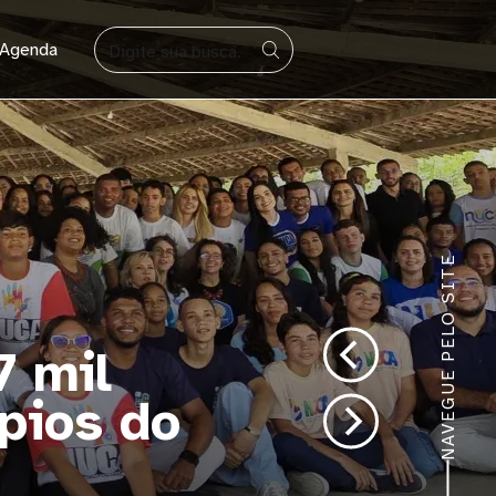
BUSCAR
Agenda
NAVEGUE PELO SITE
Selo UNICEF: 4º Cic
Equidade Étnico-Rac