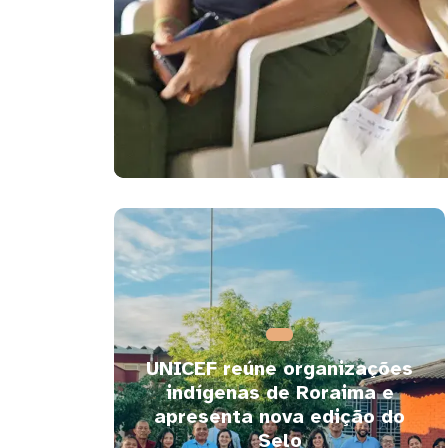
UNICEF reúne organizações
indígenas de Roraima e
apresenta nova edição do
Selo