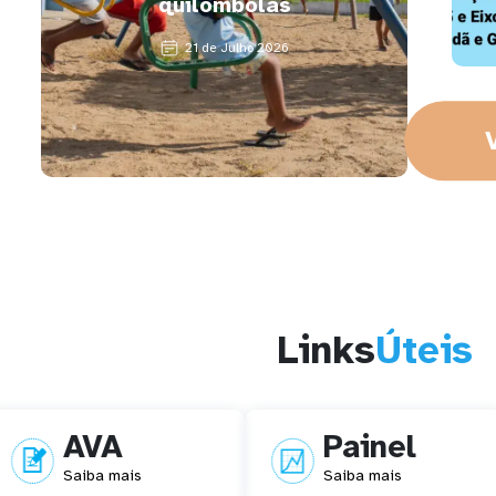
quilombolas
21 de Julho 2026
Links
Úteis
AVA
Painel
Saiba mais
Saiba mais