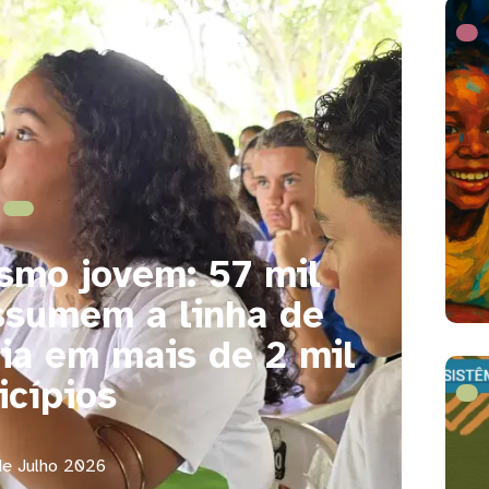
ismo jovem: 57 mil
ssumem a linha de
ia em mais de 2 mil
cípios
de Julho 2026