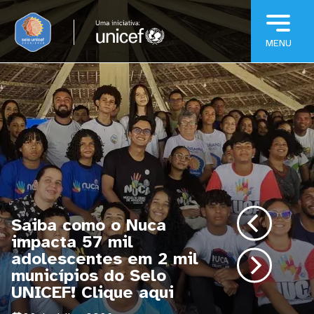
Pular para o conteúdo principal
Selo UNICEF: 4º Ciclo
Formativo Foca na
Equidade Étnico-Racial,
sabia mais!
21 de Julho, 2026