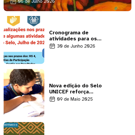
06 de Julho 2026
Cronograma de
atividades para os
municípios é atualizado
30 de Junho 2026
com novos prazos
Nova edição do Selo
UNICEF reforça
visibilidade de crianças
09 de Maio 2025
e adolescentes
indígenas e negros nas
políticas públicas