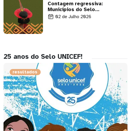
Contagem regressiva:
Municípios do Selo
UNICEF têm até
02 de Julho 2026
setembro para certificar
gestores em política
indígena
25 anos do Selo UNICEF!
resultados