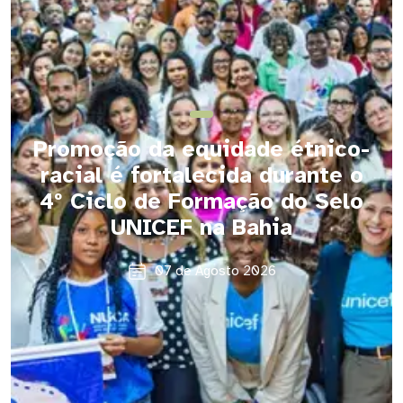
Promoção da equidade étnico-
racial é fortalecida durante o
4º Ciclo de Formação do Selo
UNICEF na Bahia
07 de Agosto 2026