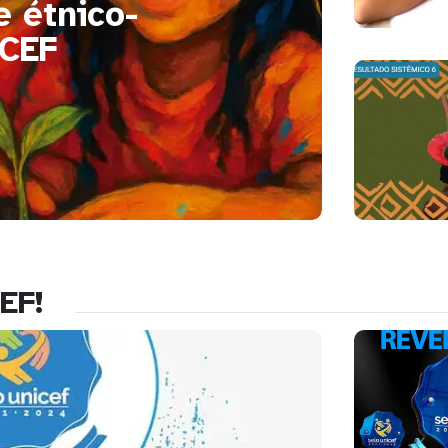
 étnico-
ICEF
EF!