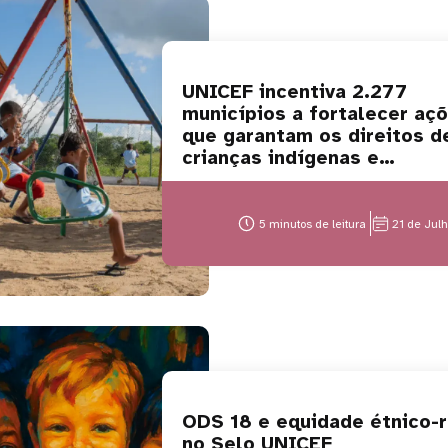
UNICEF incentiva 2.277
municípios a fortalecer aç
que garantam os direitos d
crianças indígenas e
quilombolas
5 minutos de leitura
21 de Jul
ODS 18 e equidade étnico-r
no Selo UNICEF