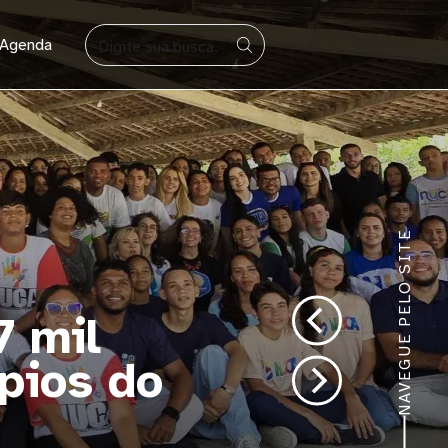
BUSCAR
Agenda
NAVEGUE PELO SITE
o UNICEF: 4º Ciclo 
idade Étnico-Racial