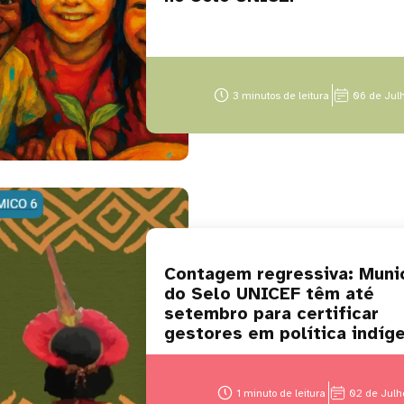
3 minutos de leitura
06 de Jul
Contagem regressiva: Muni
do Selo UNICEF têm até
setembro para certificar
gestores em política indíg
1 minuto de leitura
02 de Julh