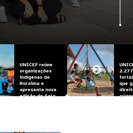
ulho, 2026
UNICEF reúne 
UNICE
organizações 
2.277
indígenas de 
forta
Roraima e 
que g
apresenta nova 
direi
edição do Selo  
crian