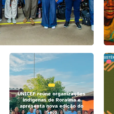
UNICEF reúne organizações
indígenas de Roraima e
apresenta nova edição do
Selo