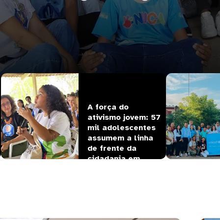
21 de J
A força do 
ativismo jovem: 57 
mil adolescentes 
assumem a linha 
de frente da 
cidadania em…