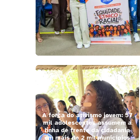
A força do ativismo jovem: 57
mil adolescentes assumem a
linha de frente da cidadania
em mais de 2 mil municípios