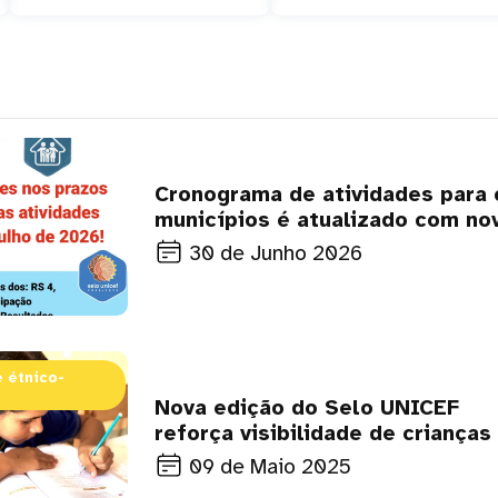
Cronograma de atividades para 
municípios é atualizado com no
prazos
30 de Junho 2026
 étnico-
Nova edição do Selo UNICEF
reforça visibilidade de crianças
adolescentes indígenas e negr
09 de Maio 2025
nas políticas públicas