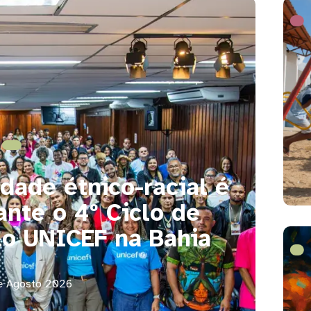
ade étnico-racial é
ante o 4º Ciclo de
o UNICEF na Bahia
e Agosto 2026