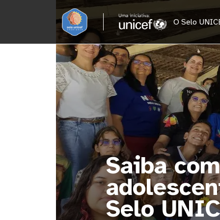
Pular para o conteúdo principal
O Selo UNIC
acta 57 mil
 municípios do
ui