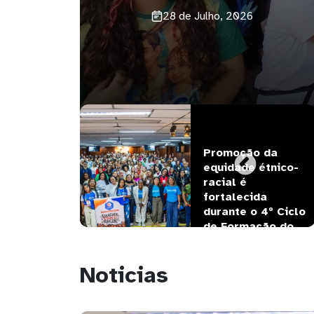
UNICEF 
Promoção da 
iza prazos e 
equidade étnico-
s para 
racial é 
ga da LDO 
fortalecida 
oco na 
durante o 4º Ciclo 
tência Social
de Formação do 
Selo…
Noticias