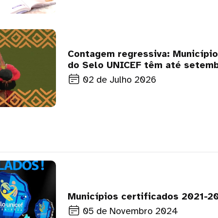
Contagem regressiva: Municípi
do Selo UNICEF têm até setem
para certificar gestores em polí
02 de Julho 2026
indígena
Municípios certificados 2021-2
05 de Novembro 2024