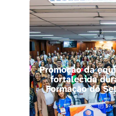
Promoção da equid
fortalecida dur
Formação do Sel
07 d