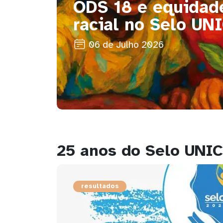
ODS 18 e equidade
racial no Selo UN
06 de Julho 2026
25 anos do Selo UNIC
resultados