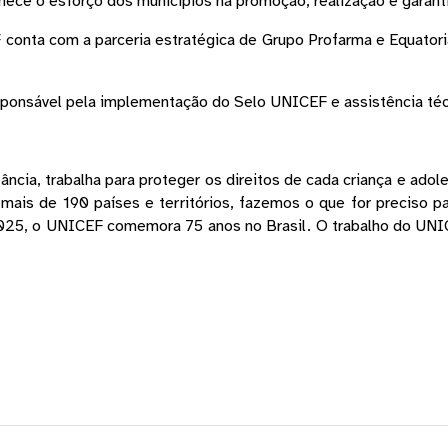
nhece o esforço dos municípios na promoção, realização e garanti
onta com a parceria estratégica de Grupo Profarma e Equatoria
esponsável pela implementação do Selo UNICEF e assistência téc
cia, trabalha para proteger os direitos de cada criança e adol
mais de 190 países e territórios, fazemos o que for preciso par
2025, o UNICEF comemora 75 anos no Brasil. O trabalho do UNICE