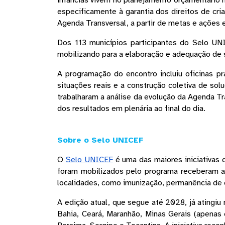
infâncias vivem no planejamento orçamentário m
especificamente à garantia dos direitos de c
Agenda Transversal, a partir de metas e ações e
Dos 113 municípios participantes do Selo UN
mobilizando para a elaboração e adequação de 
A programação do encontro incluiu oficinas pr
situações reais e a construção coletiva de sol
trabalharam a análise da evolução da Agenda Tr
dos resultados em plenária ao final do dia.
Sobre o Selo UNICEF 
O
Selo UNICEF
 é uma das maiores iniciativas
foram mobilizados pelo programa receberam a c
localidades, como imunização, permanência de c
A edição atual, que segue até 2028, já atingi
Bahia, Ceará, Maranhão, Minas Gerais (apenas 