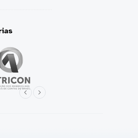
erias
Parceiro anterior
Próximo parceiro