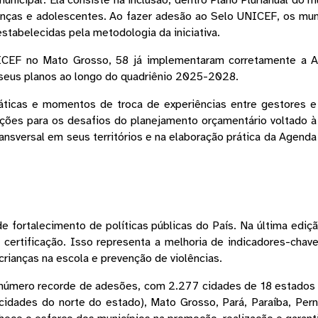
unicipal. Ela consiste na inclusão, dentro Plano Plurianual do m
rianças e adolescentes. Ao fazer adesão ao Selo UNICEF, os mu
stabelecidas pela metodologia da iniciativa. 
ICEF no Mato Grosso, 58 já implementaram corretamente a A
seus planos ao longo do quadriênio 2025-2028. 
áticas e momentos de troca de experiências entre gestores e 
uções para os desafios do planejamento orçamentário voltado à i
ansversal em seus territórios e na elaboração prática da Agenda
 de fortalecimento de políticas públicas do País. Na última ed
ertificação. Isso representa a melhoria de indicadores-chave 
rianças na escola e prevenção de violências. 
u número recorde de adesões, com 2.277 cidades de 18 estados 
cidades do norte do estado), Mato Grosso, Pará, Paraíba, Pern