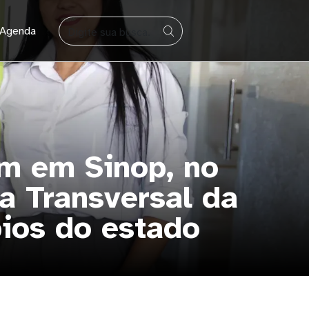
BUSCAR
Agenda
em em Sinop, no
a Transversal da
ios do estado