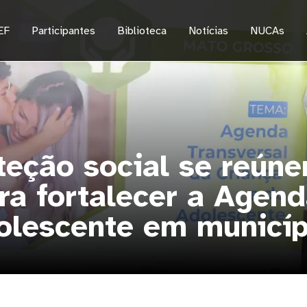
EF
Participantes
Biblioteca
Notícias
NUCAs
teção social se reún
ra fortalecer a Agend
olescente em municíp