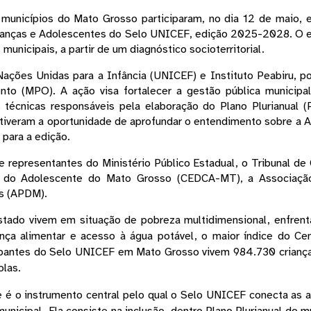
municípios do Mato Grosso participaram, no dia 12 de maio, e
rianças e Adolescentes do Selo UNICEF, edição 2025-2028. O en
unicipais, a partir de um diagnóstico socioterritorial.
 Nações Unidas para a Infância (UNICEF) e Instituto Peabiru, p
o (MPO). A ação visa fortalecer a gestão pública municipal v
s técnicas responsáveis pela elaboração do Plano Plurianual 
iveram a oportunidade de aprofundar o entendimento sobre a Ag
para a edição.
 representantes do Ministério Público Estadual, o Tribunal de
 e do Adolescente do Mato Grosso (CEDCA-MT), a Associaçã
s (APDM). 
stado vivem em situação de pobreza multidimensional, enfrent
ça alimentar e acesso à água potável, o maior índice do C
cipantes do Selo UNICEF em Mato Grosso vivem 984.730 criança
olas.
 é o instrumento central pelo qual o Selo UNICEF conecta as a