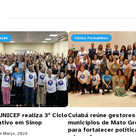
ação
Ciclos Formativos
UNICEF realiza 3º Ciclo
Cuiabá reúne gestores
tivo em Sinop
municípios de Mato G
para fortalecer políti
de Março, 2026