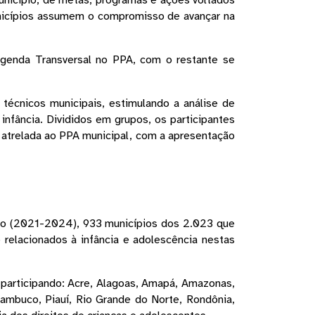
unicípio, de metas, programas e ações voltados 
nicípios assumem o compromisso de avançar na 
genda Transversal no PPA, com o restante se 
técnicos municipais, estimulando a análise de 
nfância. Divididos em grupos, os participantes 
 atrelada ao PPA municipal, com a apresentação 
ição (2021-2024), 933 municípios dos 2.023 que 
relacionados à infância e adolescência nestas 
participando: Acre, Alagoas, Amapá, Amazonas, 
ambuco, Piauí, Rio Grande do Norte, Rondônia, 