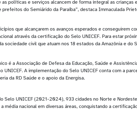
 as políticas e serviços alcancem de forma integral as crianças
refeitos do Semiárido da Paraíba”, destaca Immaculada Prieto
cípios que alcançarem os avanços esperados e conseguirem con
onal através da certificação do Selo UNICEF. Para estar próxi
a sociedade civil que atuam nos 18 estados da Amazônia e do S
nico é a Associação de Defesa da Educação, Saúde e Assistência
lo UNICEF. A implementação do Selo UNICEF conta com a parceri
eria da RD Saúde e o apoio da Energisa.
r do Selo UNICEF (2021-2024), 933 cidades no Norte e Nordeste
a média nacional em diversas áreas, conquistando a certificação