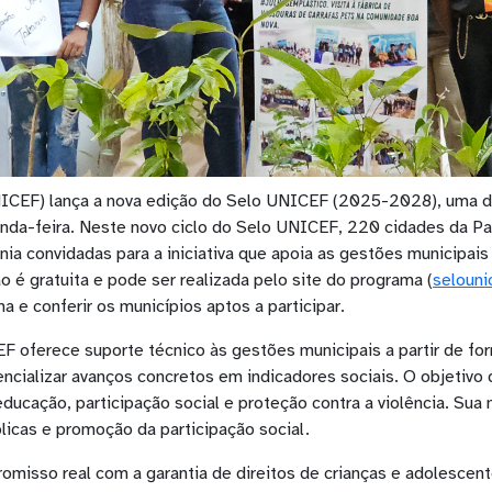
CEF) lança a nova edição do Selo UNICEF (2025-2028), uma das p
unda-feira. Neste novo ciclo do Selo UNICEF, 220 cidades da Par
a convidadas para a iniciativa que apoia as gestões municipais 
o é gratuita e pode ser realizada pelo site do programa (
selouni
 e conferir os municípios aptos a participar.
EF oferece suporte técnico às gestões municipais a partir de f
alizar avanços concretos em indicadores sociais. O objetivo 
ducação, participação social e proteção contra a violência. Sua 
blicas e promoção da participação social.
omisso real com a garantia de direitos de crianças e adolescen