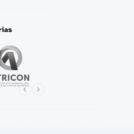
erias
Parceiro anterior
Próximo parceiro