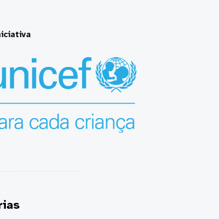
iciativa
rias